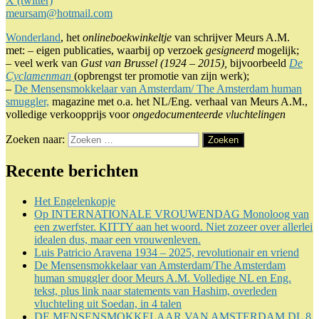
X (twitter)
meursam@hotmail.com
Wonderland
, het
onlineboekwinkeltje
van schrijver Meurs A.M.
met: – eigen publicaties, waarbij op verzoek
gesigneerd
mogelijk;
– veel werk van
Gust van Brussel (1924 – 2015),
bijvoorbeeld
De
Cyclamenman
(opbrengst ter promotie van zijn werk);
–
De Mensensmokkelaar van Amsterdam/ The Amsterdam human
smuggler,
magazine met o.a. het NL/Eng. verhaal van Meurs A.M.,
volledige verkoopprijs voor
ongedocumenteerde vluchtelingen
Zoeken naar:
Zoeken
Recente berichten
Het Engelenkopje
Op INTERNATIONALE VROUWENDAG Monoloog van
een zwerfster. KITTY aan het woord. Niet zozeer over allerlei
idealen dus, maar een vrouwenleven.
Luis Patricio Aravena 1934 – 2025, revolutionair en vriend
De Mensensmokkelaar van Amsterdam/The Amsterdam
human smuggler door Meurs A.M. Volledige NL en Eng.
tekst, plus link naar statements van Hashim, overleden
vluchteling uit Soedan, in 4 talen
DE MENSENSMOKKELAAR VAN AMSTERDAM DL 8